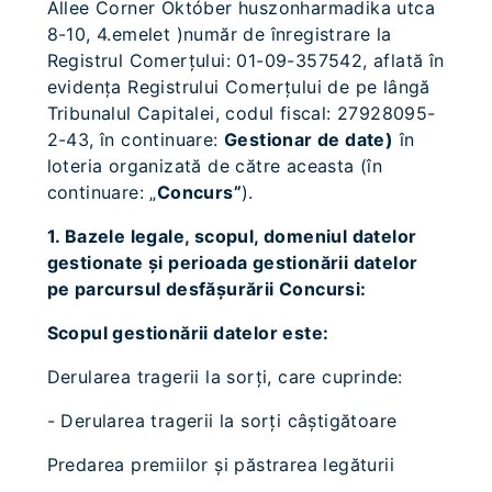
Allee Corner Október huszonharmadika utca
8-10, 4.emelet )număr de înregistrare la
Registrul Comerţului: 01-09-357542, aflată în
evidenţa Registrului Comerţului de pe lângă
Tribunalul Capitalei, codul fiscal: 27928095-
2-43, în continuare:
Gestionar de date)
în
loteria organizată de către aceasta (în
continuare: „
Concurs”
).
1. Bazele legale, scopul, domeniul datelor
gestionate şi perioada gestionării datelor
pe parcursul desfăşurării Concursi:
Scopul gestionării datelor este:
Derularea tragerii la sorţi, care cuprinde:
- Derularea tragerii la sorţi câştigătoare
Predarea premiilor şi păstrarea legăturii