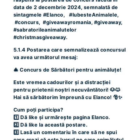
data de 2 decembrie 2024, semnalată de
sintagmele #Elanco, #IubesteAnimalele,
#concurs, #giveawayromania, #giveaway,
#sabratorileanimalutelor
#christmasgiveaway.
5.1.4 Postarea care semnalizează concursul
va avea următorul mesaj:
🎄 Concurs de Sărbători pentru animăluțe!
Este vremea cadourilor și a distracției
pentru prietenii noștri necuvântători! 🐶🐱
Hai să sărbătorim împreună cu Elanco! 🎅✨
Cum poți participa?
1️⃣ Dă like și urmărește pagina Elanco.
2️⃣ Dă like la această postare.
3️⃣ Lasă un comentariu în care să ne spui
care crezi că este lucrul pe care animăluțul