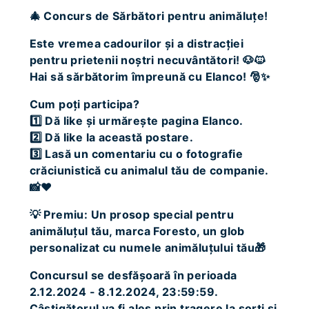
🎄 Concurs de Sărbători pentru animăluțe!
Este vremea cadourilor și a distracției
pentru prietenii noștri necuvântători! 🐶🐱
Hai să sărbătorim împreună cu Elanco! 🎅✨
Cum poți participa?
1️⃣ Dă like și urmărește pagina Elanco.
2️⃣ Dă like la această postare.
3️⃣ Lasă un comentariu cu o fotografie
crăciunistică cu animalul tău de companie.
📸❤️
💡 Premiu: Un prosop special pentru
animăluțul tău, marca Foresto, un glob
personalizat cu numele animăluțului tău🎁
Concursul se desfășoară în perioada
2.12.2024 - 8.12.2024, 23:59:59.
Câștigătorul va fi ales prin tragere la sorți și