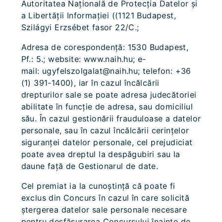
Autoritatea Naţională de Protecţia Datelor şi
a Libertăţii Informaţiei ((1121 Budapest,
Szilágyi Erzsébet fasor 22/C.;
Adresa de corespondenţă: 1530 Budapest,
Pf.: 5.; website: www.naih.hu; e-
mail: ugyfelszolgalat@naih.hu; telefon: +36
(1) 391-1400), iar în cazul încălcării
drepturilor sale se poate adresa judecătoriei
abilitate în funcţie de adresa, sau domiciliul
său. În cazul gestionării frauduloase a datelor
personale, sau în cazul încălcării cerinţelor
siguranţei datelor personale, cel prejudiciat
poate avea dreptul la despăgubiri sau la
daune faţă de Gestionarul de date.
Cel premiat ia la cunoştinţă că poate fi
exclus din Concurs în cazul în care solicită
ştergerea datelor sale personale necesare
pentru desfăşurarea Concursului înainte de