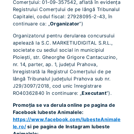
Comerţului: 01-09-357542, aflată în evidenţa
Registrului Comerţului de pe lângă Tribunalul
Capitalei, codul fiscal: 27928095-2-43, în
continuare ca: „
Organizator
”)
Organizatorul pentru derularea concursului
apelează la S.C. MARKETIUDIGITAL S.R.L.,
societate cu sediul social in municipiul
Ploiești, str. Gheorghe Grigore Cantacuzino,
nr. 14, parter, ap. 1, județul Prahova,
înregistrată la Registrul Comerțului de pe
lângă Tribunalul județului Prahova sub nr.
J29/3097/2018, cod unic înregistrare
RO40362840 în continuare: „
Executant
”).
Promoția se va derula online pe pagina de
Facebook Iubeste Animalele:
https://www.facebook.com/IubesteAnimale
le.ro/
si pe pagina de Instagram Iubeste
Animalele: