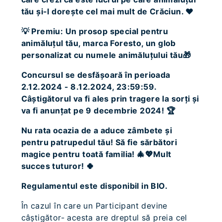
tău și-l dorește cel mai mult de Crăciun. ❤️
💡 Premiu: Un prosop special pentru
animăluțul tău, marca Foresto, un glob
personalizat cu numele animăluțului tău🎁
Concursul se desfășoară în perioada
2.12.2024 - 8.12.2024, 23:59:59.
Câștigătorul va fi ales prin tragere la sorți și
va fi anunțat pe 9 decembrie 2024! 🏆
Nu rata ocazia de a aduce zâmbete și
pentru patrupedul tău! Să fie sărbători
magice pentru toată familia! 🎄💖Mult
succes tuturor! 🍀
Regulamentul este disponibil in BIO.
În cazul în care un Participant devine
câştigător- acesta are dreptul să preia cel