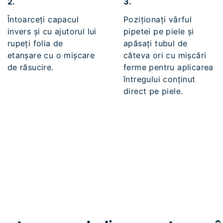
2.
3.
Întoarceți capacul
Poziționați vârful
invers și cu ajutorul lui
pipetei pe piele și
rupeți folia de
apăsați tubul de
etanșare cu o mișcare
câteva ori cu mișcări
de răsucire.
ferme pentru aplicarea
întregului conținut
direct pe piele.