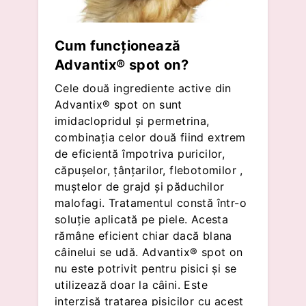
Cum funcționează
Advantix® spot on?
Cele două ingrediente active din
Advantix® spot on sunt
imidaclopridul și permetrina,
combinația celor două fiind extrem
de eficientă împotriva puricilor,
căpușelor, țânțarilor, flebotomilor ,
muștelor de grajd și păduchilor
malofagi. Tratamentul constă într-o
soluție aplicată pe piele. Acesta
rămâne eficient chiar dacă blana
câinelui se udă. Advantix® spot on
nu este potrivit pentru pisici și se
utilizează doar la câini. Este
interzisă tratarea pisicilor cu acest