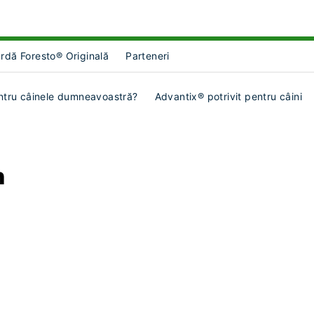
rdă Foresto® Originală
Parteneri
ct Object]
menu for [object Object]
ntru câinele dumneavoastră?
Advantix® potrivit pentru câini
n