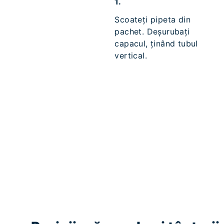
1.
Scoateți pipeta din
pachet. Deșurubați
capacul, ținând tubul
vertical.