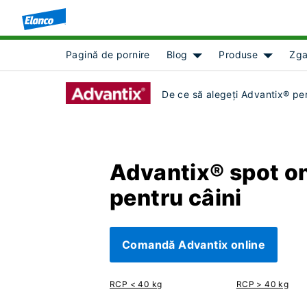
Pagină de pornire
Blog
Produse
Zga
Show submenu for [obje
Show sub
De ce să alegeți Advantix® pe
Advantix® spot o
pentru câini
Comandă Advantix online
RCP < 40 kg
RCP > 40 kg