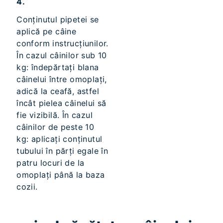
4.
Conținutul pipetei se
aplică pe câine
conform instrucțiunilor.
În cazul câinilor sub 10
kg: îndepărtați blana
câinelui între omoplați,
adică la ceafă, astfel
încât pielea câinelui să
fie vizibilă. În cazul
câinilor de peste 10
kg: aplicați conținutul
tubului în părți egale în
patru locuri de la
omoplați până la baza
cozii.