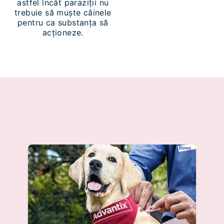
astfel încât paraziții nu
trebuie să muște câinele
pentru ca substanța să
acționeze.