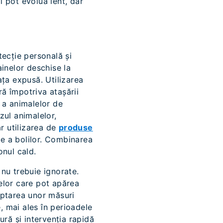
i pot evolua lent, dar
ecție personală și
ainelor deschise la
ața expusă. Utilizarea
ă împotriva atașării
 a animalelor de
zul animalelor,
ar utilizarea de
produse
re a bolilor. Combinarea
onul cald.
 nu trebuie ignorate.
elor care pot apărea
optarea unor măsuri
, mai ales în perioadele
tură și intervenția rapidă