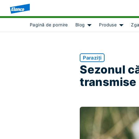
Pagină de pornire
Blog
Produse
Zga
Show submenu for [obje
Show sub
Paraziți
Sezonul căp
transmise