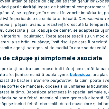
cvent întâlnite specii de căpușe aparțin genurilor
Ixodes
având particularități legate de habitat și comportament.
ândită, se regăsește în special în zonele împădurite, par
ctivă în perioadele cu umiditate ridicată.
Dermacentor re
âmpie și pășuni, având o rezistență crescută la temperat
us
, cunoscută și ca „căpușa de câine”, se adaptează ușor
în interiorul locuințelor. Toate aceste specii au un mod de
tru a se hrăni cu sânge, însă riscul pe care îl prezintă 
nsmite agenți patogeni și de mediul în care se dezvoltă.
e de căpușe și simptomele asociate
portanți pentru numeroase boli infecțioase, atât la oame
ute afecțiuni se numără boala Lyme,
babesioza
, anaplas
uzată de bacteria
Borrelia burgdorferi
, la câini poate a
ea poftei de mâncare, oboseală și umflarea articulațiilo
ratată la timp. Babesioza afectează în special animalele
stându-se prin febră, anemie și stare generală alterată. 
 căpușe includ febră, oboseală, dureri musculare și inflama