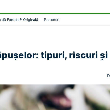
rdă Foresto® Originală
Parteneri
ct Object]
menu for [object Object]
ușelor: tipuri, riscuri și 
D