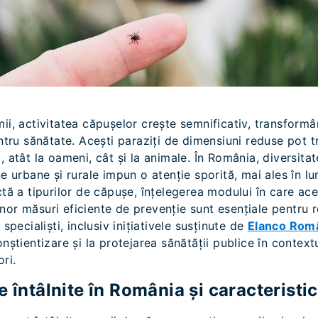
ii, activitatea căpușelor crește semnificativ, transformâ
entru sănătate. Acești paraziți de dimensiuni reduse pot t
, atât la oameni, cât și la animale. În România, diversita
ne urbane și rurale impun o atenție sporită, mai ales în lu
ctă a tipurilor de căpușe, înțelegerea modului în care ac
or măsuri eficiente de prevenție sunt esențiale pentru r
 specialiști, inclusiv inițiativele susținute de
Elanco Rom
onștientizare și la protejarea sănătății publice în context
ri.
 întâlnite în România și caracteristici