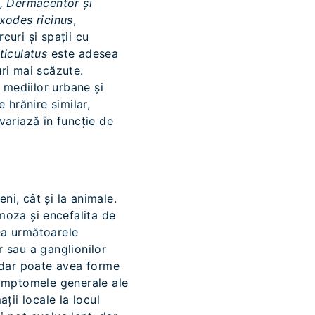
, Dermacentor și
Ixodes ricinus
,
curi și spații cu
ticulatus
este adesea
uri mai scăzute.
 mediilor urbane și
 hrănire similar,
variază în funcție de
ni, cât și la animale.
moza și encefalita de
vea următoarele
r sau a ganglionilor
, dar poate avea forme
Simptomele generale ale
ții locale la locul