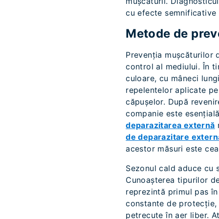
mușcăturii. Diagnosticul
cu efecte semnificative
Metode de preve
Prevenția mușcăturilor 
control al mediului. În 
culoare, cu mâneci lungi
repelentelor aplicate p
căpușelor. După revenire
companie este esențială 
deparazitarea externă
r
de deparazitare extern
acestor măsuri este cea 
Sezonul cald aduce cu si
Cunoașterea tipurilor d
reprezintă primul pas î
constante de protecție,
petrecute în aer liber. A