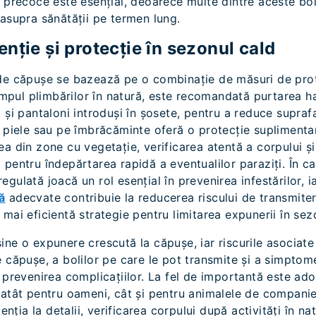
 precoce este esențial, deoarece multe dintre aceste bol
 asupra sănătății pe termen lung.
nție și protecție în sezonul cald
de căpușe se bazează pe o combinație de măsuri de prot
timpul plimbărilor în natură, este recomandată purtarea h
 și pantaloni introduși în șosete, pentru a reduce supraf
e piele sau pe îmbrăcăminte oferă o protecție suplimentar
a din zone cu vegetație, verificarea atentă a corpului și
pentru îndepărtarea rapidă a eventualilor paraziți. În ca
egulată joacă un rol esențial în prevenirea infestărilor, i
ă
adecvate contribuie la reducerea riscului de transmite
mai eficientă strategie pentru limitarea expunerii în sez
ne o expunere crescută la căpușe, iar riscurile asociate
e căpușe, a bolilor pe care le pot transmite și a simptom
n prevenirea complicațiilor. La fel de importantă este ad
 atât pentru oameni, cât și pentru animalele de companie
tenția la detalii, verificarea corpului după activități în na