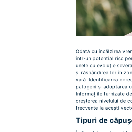
Odată cu încălzirea vrem
într-un potențial risc p
unele cu evoluție severă
și răspândirea lor în zo
vară. Identificarea core
patogeni și adoptarea un
Informațiile furnizate de
creșterea nivelului de c
frecvente la acești vecto
Tipuri de căpușe