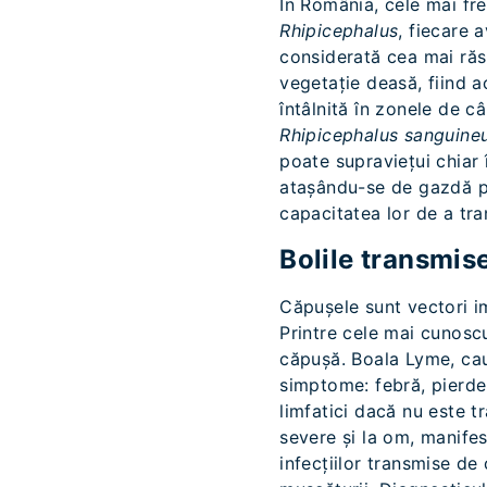
În România, cele mai fre
Rhipicephalus
, fiecare 
considerată cea mai răsp
vegetație deasă, fiind a
întâlnită în zonele de c
Rhipicephalus sanguine
poate supraviețui chiar 
atașându-se de gazdă pen
capacitatea lor de a tra
Bolile transmis
Căpușele sunt vectori im
Printre cele mai cunosc
căpușă. Boala Lyme, ca
simptome: febră, pierder
limfatici dacă nu este t
severe și la om, manife
infecțiilor transmise de