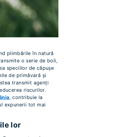
nd plimbările în natură
ransmite o serie de boli,
tea speciilor de căpușe
nile de primăvară și
estea transmit agenți
educerea riscurilor.
ânia
, contribuie la
ul expunerii tot mai
le lor