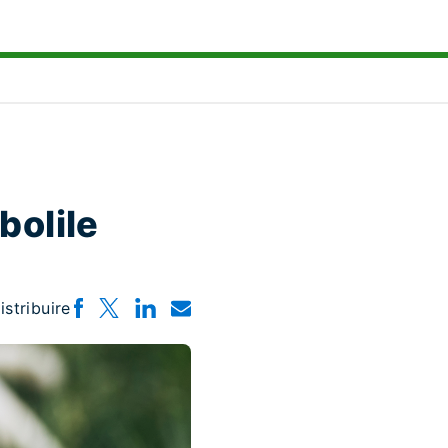
bolile
istribuire