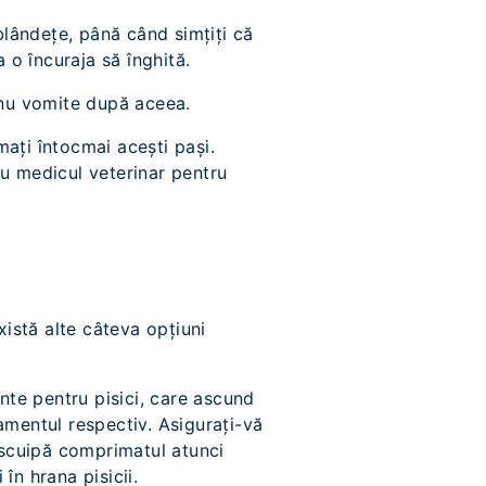
 blândețe, până când simțiți că
 o încuraja să înghită.
ă nu vomite după aceea.
mați întocmai acești pași.
u medicul veterinar pentru
istă alte câteva opțiuni
nte pentru pisici, care ascund
camentul respectiv. Asigurați-vă
i scuipă comprimatul atunci
în hrana pisicii.