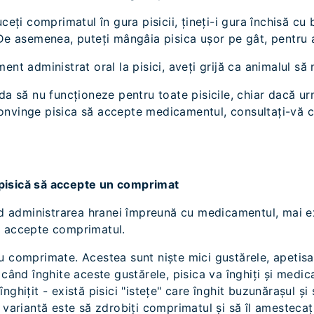
uceți comprimatul în gura pisicii, țineți-i gura închisă cu
 De asemenea, puteți mângâia pisica ușor pe gât, pentru a
ent administrat oral la pisici, aveți grijă ca animalul s
da să nu funcționeze pentru toate pisicile, chiar dacă ur
onvinge pisica să accepte medicamentul, consultați-vă c
pisică să accepte un comprimat
ind administrarea hranei împreună cu medicamentul, mai ex
ă accepte comprimatul.
u comprimate. Acestea sunt niște mici gustărele, apetisa
 când înghite aceste gustărele, pisica va înghiți și medi
nghițit - există pisici "istețe" care înghit buzunărașul ș
 variantă este să zdrobiți comprimatul și să îl amestecați 