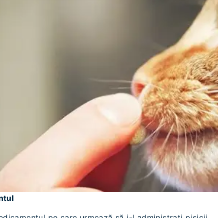
ntul
edicamentul pe care urmează să i-l administrați pisicii.