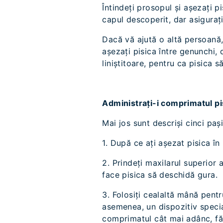
Întindeți prosopul și așezați p
capul descoperit, dar asiguraț
Dacă vă ajută o altă persoană, 
așezați pisica între genunchi, 
liniștitoare, pentru ca pisica s
Administrați-i comprimatul pis
Mai jos sunt descriși cinci paș
1. După ce ați așezat pisica în
2. Prindeți maxilarul superior 
face pisica să deschidă gura.
3. Folosiți cealaltă mână pentr
asemenea, un dispozitiv specia
comprimatul cât mai adânc, făr