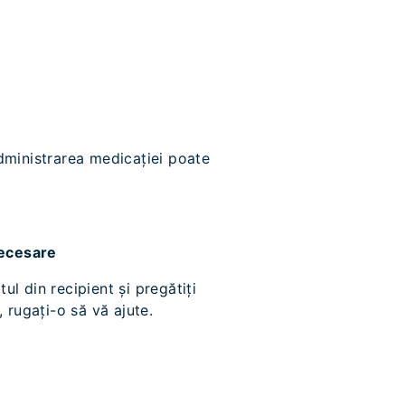
dministrarea medicației poate
necesare
l din recipient și pregătiți
, rugați-o să vă ajute.