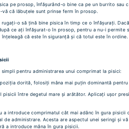
isica pe prosop, înfășurând-o bine ca pe un burrito sau ca
i-vă că lăbuțele sunt prinse ferm în prosop.
rugați-o să țină bine pisica în timp ce o înfășurați. Dacă
după ce ați înfășurat-o în prosop, pentru a nu-i permite s
ă înțeleagă că este în siguranță și că totul este în ordine.
icii
i simpli pentru administrarea unui comprimat la pisici:
 poziția dorită, folosiți mâna mai puțin dominantă pentru 
al pisicii între degetul mare și arătător. Aplicați ușor pr
u a introduce comprimatul cât mai adânc în gura pisicii dv
l de administrare. Acesta are aspectul unei seringi și vă
ă a introduce mâna în gura pisicii.