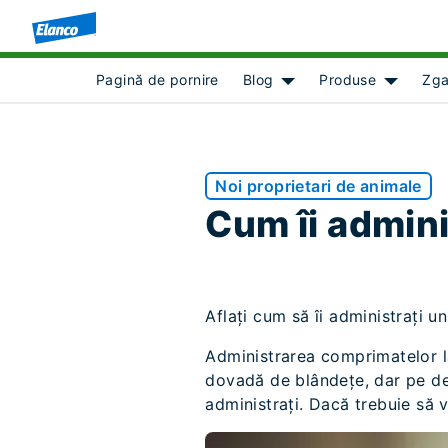
Pagină de pornire
Blog
Produse
Zga
Show submenu for [obje
Show sub
Noi proprietari de animale
Cum îi admini
Aflați cum să îi administrați u
Administrarea comprimatelor la
dovadă de blândețe, dar pe de 
administrați. Dacă trebuie să v