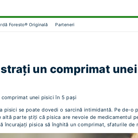
rdă Foresto® Originală
Parteneri
ct Object]
menu for [object Object]
strați un comprimat unei 
n comprimat unei pisici în 5 pași
 pisici se poate dovedi o sarcină intimidantă. Pe de-o p
altă parte știți că pisica are nevoie de medicamentul pe 
ă încurajați pisica să înghită un comprimat, sfaturile de 