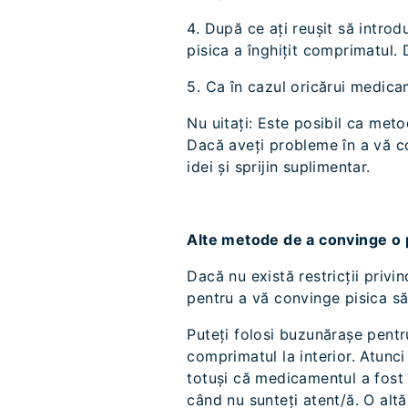
4. După ce ați reușit să introd
pisica a înghițit comprimatul.
5. Ca în cazul oricărui medicam
Nu uitați: Este posibil ca meto
Dacă aveți probleme în a vă c
idei și sprijin suplimentar.
Alte metode de a convinge o 
Dacă nu există restricții priv
pentru a vă convinge pisica s
Puteți folosi buzunărașe pentr
comprimatul la interior. Atunci
totuși că medicamentul a fost î
când nu sunteți atent/ă. O altă