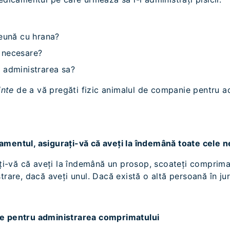
reună cu hrana?
 necesare?
 administrarea sa?
inte
de a vă pregăti fizic animalul de companie pentru a
amentul, asigurați-vă că aveți la îndemână toate cele 
ați-vă că aveți la îndemână un prosop, scoateți comprimatu
trare, dacă aveți unul. Dacă există o altă persoană în jur
ie pentru administrarea comprimatului