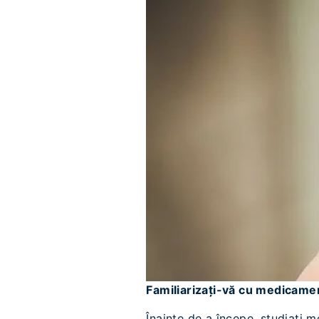
Familiarizați-vă cu medicame
Înainte de a începe, studiați m