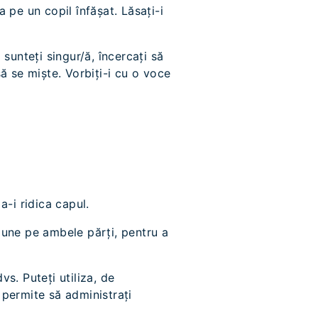
 pe un copil înfășat. Lăsați-i
 sunteți singur/ă, încercați să
ă se miște. Vorbiți-i cu o voce
a-i ridica capul.
esiune pe ambele părți, pentru a
s. Puteți utiliza, de
 permite să administrați